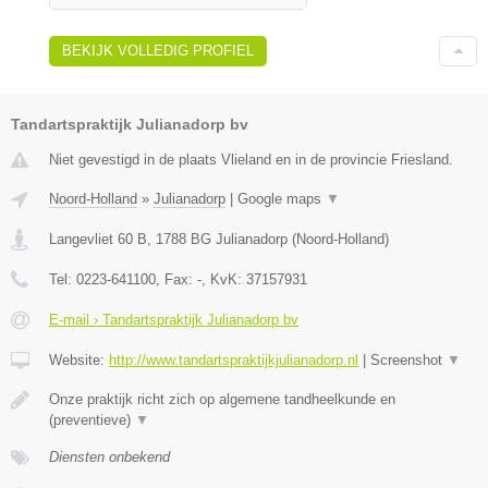
BEKIJK VOLLEDIG PROFIEL
Tandartspraktijk Julianadorp bv
Niet gevestigd in de plaats Vlieland en in de provincie Friesland.
Noord-Holland
»
Julianadorp
|
Google maps
▼
Langevliet 60 B
,
1788 BG
Julianadorp
(
Noord-Holland
)
Tel:
0223-641100
, Fax:
-
, KvK:
37157931
E-mail › Tandartspraktijk Julianadorp bv
Website:
http://www.tandartspraktijkjulianadorp.nl
|
Screenshot
▼
Onze praktijk richt zich op algemene tandheelkunde en
(preventieve)
▼
Diensten onbekend