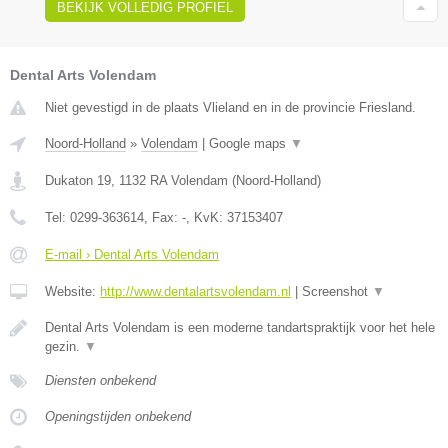
BEKIJK VOLLEDIG PROFIEL
Dental Arts Volendam
Niet gevestigd in de plaats Vlieland en in de provincie Friesland.
Noord-Holland
»
Volendam
|
Google maps
▼
Dukaton 19
,
1132 RA
Volendam
(
Noord-Holland
)
Tel:
0299-363614
, Fax:
-
, KvK:
37153407
E-mail › Dental Arts Volendam
Website:
http://www.dentalartsvolendam.nl
|
Screenshot
▼
Dental Arts Volendam is een moderne tandartspraktijk voor het hele
gezin.
▼
Diensten onbekend
Openingstijden onbekend