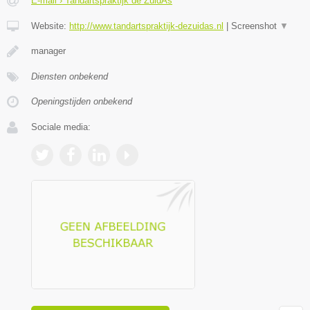
E-mail › Tandartspraktijk de ZuidAs
Website:
http://www.tandartspraktijk-dezuidas.nl
|
Screenshot
▼
manager
Diensten onbekend
Openingstijden onbekend
Sociale media: