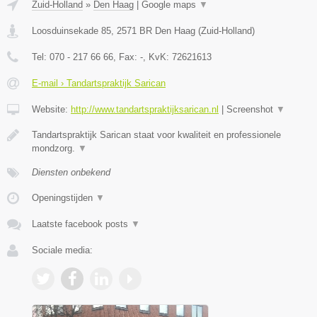
Zuid-Holland
»
Den Haag
|
Google maps
▼
Loosduinsekade 85
,
2571 BR
Den Haag
(
Zuid-Holland
)
Tel:
070 - 217 66 66
, Fax:
-
, KvK:
72621613
E-mail › Tandartspraktijk Sarican
Website:
http://www.tandartspraktijksarican.nl
|
Screenshot
▼
Tandartspraktijk Sarican staat voor kwaliteit en professionele
mondzorg.
▼
Diensten onbekend
Openingstijden
▼
Laatste facebook posts
▼
Sociale media: