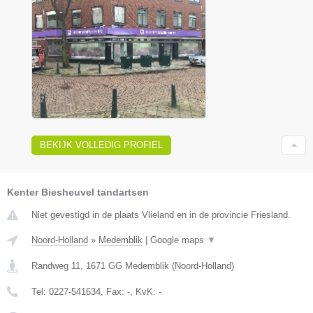
BEKIJK VOLLEDIG PROFIEL
Kenter Biesheuvel tandartsen
Niet gevestigd in de plaats Vlieland en in de provincie Friesland.
Noord-Holland
»
Medemblik
|
Google maps
▼
Randweg 11
,
1671 GG
Medemblik
(
Noord-Holland
)
Tel:
0227-541634
, Fax:
-
, KvK:
-