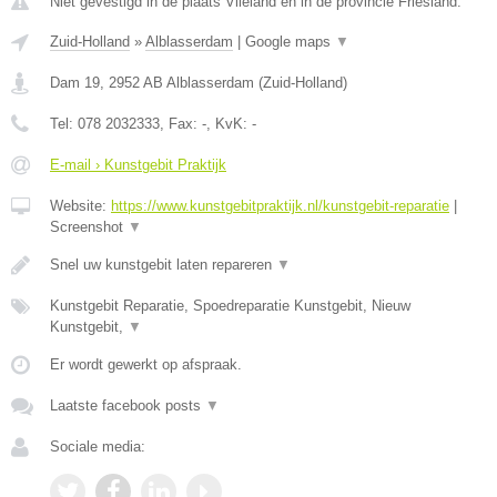
Niet gevestigd in de plaats Vlieland en in de provincie Friesland.
Zuid-Holland
»
Alblasserdam
|
Google maps
▼
Dam 19
,
2952 AB
Alblasserdam
(
Zuid-Holland
)
Tel:
078 2032333
, Fax:
-
, KvK:
-
E-mail › Kunstgebit Praktijk
Website:
https://www.kunstgebitpraktijk.nl/kunstgebit-reparatie
|
Screenshot
▼
Snel uw kunstgebit laten repareren
▼
Kunstgebit Reparatie, Spoedreparatie Kunstgebit, Nieuw
Kunstgebit,
▼
Er wordt gewerkt op afspraak.
Laatste facebook posts
▼
Sociale media: