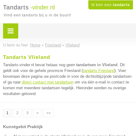
Ik ben een
tandarts
Tandarts
-vinder.nl
Vind een tandarts bij u in de buurt!
U bent nu hier:
Home
»
Friesland
»
Vlieland
Tandarts Vlieland
Tandarts-vinder.nl bevat helaas nog geen
tandartsen in Vlieland
. Dit
geldt ook voor de gehele provincie Friesland (
tandarts Friesland
). Voer
bovenaan deze pagina uw postcode in voor de dichtstbijzijnde tandartsen
of ga naar
direct contact met tandartsen
om via één e-mail in contact te
komen met meerdere tandartsen tegelijk. Hieronder worden nu overige
resultaten getoond.
1
2
3
»
»»
Kunstgebit Praktijk