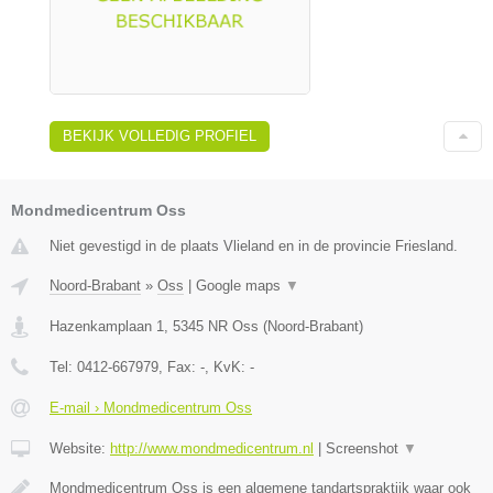
BEKIJK VOLLEDIG PROFIEL
Mondmedicentrum Oss
Niet gevestigd in de plaats Vlieland en in de provincie Friesland.
Noord-Brabant
»
Oss
|
Google maps
▼
Hazenkamplaan 1
,
5345 NR
Oss
(
Noord-Brabant
)
Tel:
0412-667979
, Fax:
-
, KvK:
-
E-mail › Mondmedicentrum Oss
Website:
http://www.mondmedicentrum.nl
|
Screenshot
▼
Mondmedicentrum Oss is een algemene tandartspraktijk waar ook