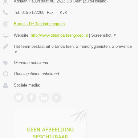
Adriaan Pauwstraat 86
,
2613 DB
Delft
(
Zuid-Holland
)
Tel:
015-2122268
, Fax:
-
, KvK:
-
E-mail › De Tandartsengroep
Website:
http://www.detandartsengroep.nl
|
Screenshot
▼
Het team bestaat uit 6 tandartsen, 2 mondhygiënisten, 2 preventie
▼
Diensten onbekend
Openingstijden onbekend
Sociale media: