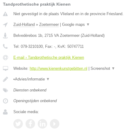
Tandprothetische praktijk Kienen
Niet gevestigd in de plaats Vlieland en in de provincie Friesland.
Zuid-Holland
»
Zoetermeer
|
Google maps
▼
Belvedèrebos 1b
,
2715 VA
Zoetermeer
(
Zuid-Holland
)
Tel:
079-3210100
, Fax:
-
, KvK:
50747711
E-mail › Tandprothetische praktijk Kienen
Website:
http://www.kienenkunstgebitten.nl
|
Screenshot
▼
•Advies/informatie
▼
Diensten onbekend
Openingstijden onbekend
Sociale media: