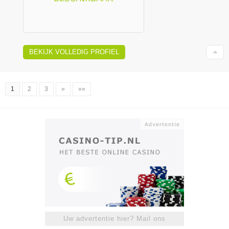
BEKIJK VOLLEDIG PROFIEL
1
2
3
»
»»
Uw advertentie hier? Mail ons