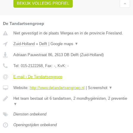
BEKIJK VOLLEDIG PROFIEL
De Tandartsengroep
Niet gevestigd in de plaats Wergea en in de provincie Friesland.
Zuid-Holland
»
Delft
|
Google maps
▼
Adriaan Pauwstraat 86
,
2613 DB
Delft
(
Zuid-Holland
)
Tel:
015-2122268
, Fax:
-
, KvK:
-
E-mail › De Tandartsengroep
Website:
http://www.detandartsengroep.nl
|
Screenshot
▼
Het team bestaat uit 6 tandartsen, 2 mondhygiënisten, 2 preventie
▼
Diensten onbekend
Openingstijden onbekend