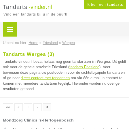
Ik ben een
tandarts
Tandarts
-vinder.nl
Vind een tandarts bij u in de buurt!
U bent nu hier:
Home
»
Friesland
»
Wergea
Tandarts Wergea (3)
Tandarts-vinder.nl bevat helaas nog geen
tandartsen in Wergea
. Dit geldt
ook voor de gehele provincie Friesland (
tandarts Friesland
). Voer
bovenaan deze pagina uw postcode in voor de dichtstbijzijnde tandartsen
of ga naar
direct contact met tandartsen
om via één e-mail in contact te
komen met meerdere tandartsen tegelijk. Hieronder worden nu overige
resultaten getoond.
««
«
1
2
3
Mondzorg Clinics 's-Hertogenbosch