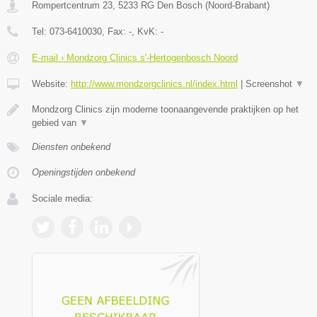
Rompertcentrum 23
,
5233 RG
Den Bosch
(
Noord-Brabant
)
Tel:
073-6410030
, Fax:
-
, KvK:
-
E-mail › Mondzorg Clinics s'-Hertogenbosch Noord
Website:
http://www.mondzorgclinics.nl/index.html
|
Screenshot
▼
Mondzorg Clinics zijn moderne toonaangevende praktijken op het
gebied van
▼
Diensten onbekend
Openingstijden onbekend
Sociale media: