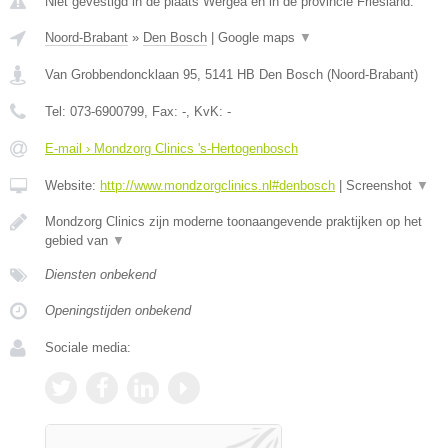
Niet gevestigd in de plaats Wergea en in de provincie Friesland.
Noord-Brabant
»
Den Bosch
|
Google maps
▼
Van Grobbendoncklaan 95
,
5141 HB
Den Bosch
(
Noord-Brabant
)
Tel:
073-6900799
, Fax:
-
, KvK:
-
E-mail › Mondzorg Clinics 's-Hertogenbosch
Website:
http://www.mondzorgclinics.nl#denbosch
|
Screenshot
▼
Mondzorg Clinics zijn moderne toonaangevende praktijken op het
gebied van
▼
Diensten onbekend
Openingstijden onbekend
Sociale media: