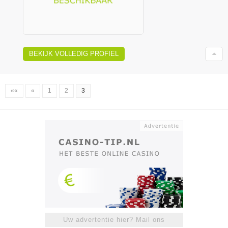
BEKIJK VOLLEDIG PROFIEL
««
«
1
2
3
Uw advertentie hier? Mail ons