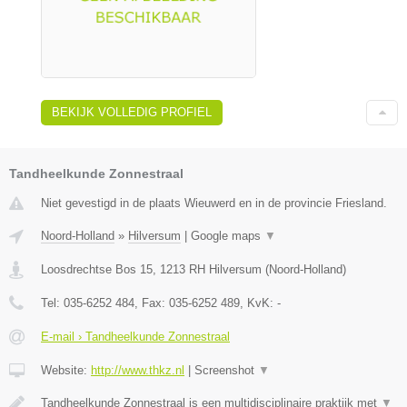
BEKIJK VOLLEDIG PROFIEL
Tandheelkunde Zonnestraal
Niet gevestigd in de plaats Wieuwerd en in de provincie Friesland.
Noord-Holland
»
Hilversum
|
Google maps
▼
Loosdrechtse Bos 15
,
1213 RH
Hilversum
(
Noord-Holland
)
Tel:
035-6252 484
, Fax:
035-6252 489
, KvK:
-
E-mail › Tandheelkunde Zonnestraal
Website:
http://www.thkz.nl
|
Screenshot
▼
Tandheelkunde Zonnestraal is een multidisciplinaire praktijk met
▼