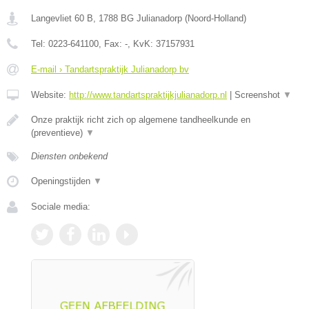
Langevliet 60 B
,
1788 BG
Julianadorp
(
Noord-Holland
)
Tel:
0223-641100
, Fax:
-
, KvK:
37157931
E-mail › Tandartspraktijk Julianadorp bv
Website:
http://www.tandartspraktijkjulianadorp.nl
|
Screenshot
▼
Onze praktijk richt zich op algemene tandheelkunde en
(preventieve)
▼
Diensten onbekend
Openingstijden
▼
Sociale media: