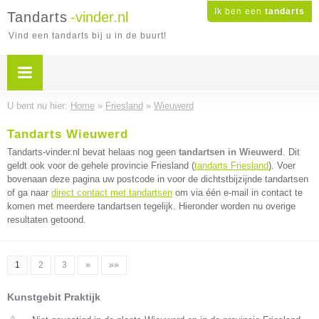
Ik ben een
tandarts
Tandarts
-vinder.nl
Vind een tandarts bij u in de buurt!
U bent nu hier:
Home
»
Friesland
»
Wieuwerd
Tandarts Wieuwerd
Tandarts-vinder.nl bevat helaas nog geen
tandartsen in Wieuwerd
. Dit
geldt ook voor de gehele provincie Friesland (
tandarts Friesland
). Voer
bovenaan deze pagina uw postcode in voor de dichtstbijzijnde tandartsen
of ga naar
direct contact met tandartsen
om via één e-mail in contact te
komen met meerdere tandartsen tegelijk. Hieronder worden nu overige
resultaten getoond.
1
2
3
»
»»
Kunstgebit Praktijk