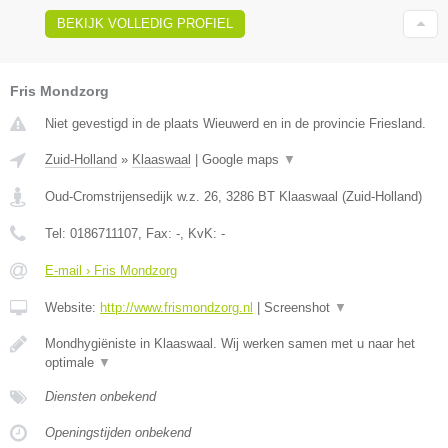
BEKIJK VOLLEDIG PROFIEL
Fris Mondzorg
Niet gevestigd in de plaats Wieuwerd en in de provincie Friesland.
Zuid-Holland
»
Klaaswaal
|
Google maps
▼
Oud-Cromstrijensedijk w.z. 26
,
3286 BT
Klaaswaal
(
Zuid-Holland
)
Tel:
0186711107
, Fax:
-
, KvK:
-
E-mail › Fris Mondzorg
Website:
http://www.frismondzorg.nl
|
Screenshot
▼
Mondhygiëniste in Klaaswaal. Wij werken samen met u naar het
optimale
▼
Diensten onbekend
Openingstijden onbekend