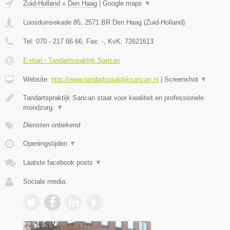
Zuid-Holland
»
Den Haag
|
Google maps
▼
Loosduinsekade 85
,
2571 BR
Den Haag
(
Zuid-Holland
)
Tel:
070 - 217 66 66
, Fax:
-
, KvK:
72621613
E-mail › Tandartspraktijk Sarican
Website:
http://www.tandartspraktijksarican.nl
|
Screenshot
▼
Tandartspraktijk Sarican staat voor kwaliteit en professionele
mondzorg.
▼
Diensten onbekend
Openingstijden
▼
Laatste facebook posts
▼
Sociale media: