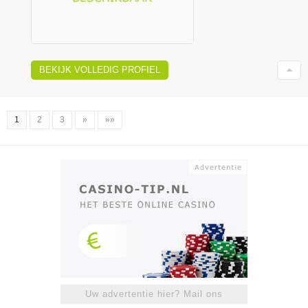
BEKIJK VOLLEDIG PROFIEL
1
2
3
»
»»
Uw advertentie hier? Mail ons