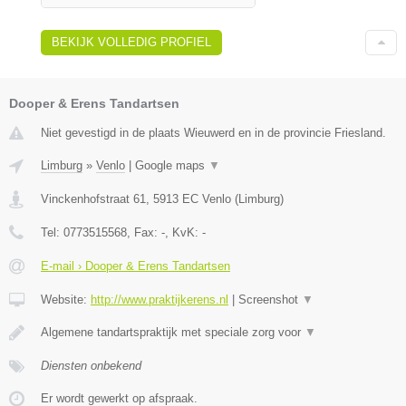
BEKIJK VOLLEDIG PROFIEL
Dooper & Erens Tandartsen
Niet gevestigd in de plaats Wieuwerd en in de provincie Friesland.
Limburg
»
Venlo
|
Google maps
▼
Vinckenhofstraat 61
,
5913 EC
Venlo
(
Limburg
)
Tel:
0773515568
, Fax:
-
, KvK:
-
E-mail › Dooper & Erens Tandartsen
Website:
http://www.praktijkerens.nl
|
Screenshot
▼
Algemene tandartspraktijk met speciale zorg voor
▼
Diensten onbekend
Er wordt gewerkt op afspraak.