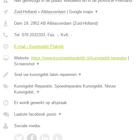
Niet gevestigd in de plaats Wieuwerd en in de provincie Friesland.
Zuid-Holland
»
Alblasserdam
|
Google maps
▼
Dam 19
,
2952 AB
Alblasserdam
(
Zuid-Holland
)
Tel:
078 2032333
, Fax:
-
, KvK:
-
E-mail › Kunstgebit Praktijk
Website:
https://www.kunstgebitpraktijk.nl/kunstgebit-reparatie
|
Screenshot
▼
Snel uw kunstgebit laten repareren
▼
Kunstgebit Reparatie, Spoedreparatie Kunstgebit, Nieuw
Kunstgebit,
▼
Er wordt gewerkt op afspraak.
Laatste facebook posts
▼
Sociale media: