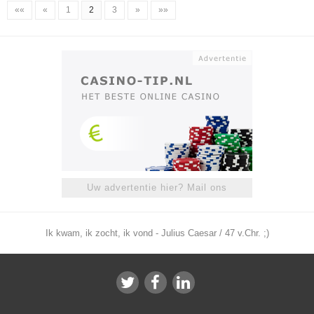
««
«
1
2
3
»
»»
Uw advertentie hier? Mail ons
Ik kwam, ik zocht, ik vond - Julius Caesar / 47 v.Chr. ;)