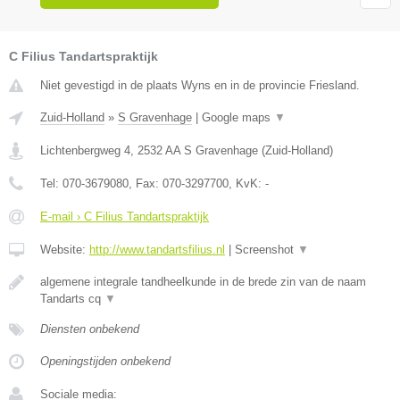
C Filius Tandartspraktijk
Niet gevestigd in de plaats Wyns en in de provincie Friesland.
Zuid-Holland
»
S Gravenhage
|
Google maps
▼
Lichtenbergweg 4
,
2532 AA
S Gravenhage
(
Zuid-Holland
)
Tel:
070-3679080
, Fax:
070-3297700
, KvK:
-
E-mail › C Filius Tandartspraktijk
Website:
http://www.tandartsfilius.nl
|
Screenshot
▼
algemene integrale tandheelkunde in de brede zin van de naam
Tandarts cq
▼
Diensten onbekend
Openingstijden onbekend
Sociale media: