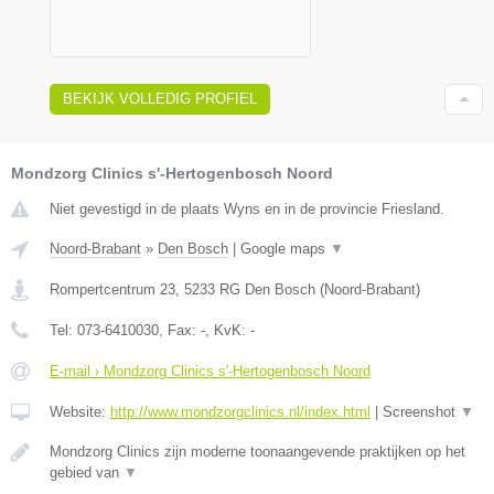
BEKIJK VOLLEDIG PROFIEL
Mondzorg Clinics s'-Hertogenbosch Noord
Niet gevestigd in de plaats Wyns en in de provincie Friesland.
Noord-Brabant
»
Den Bosch
|
Google maps
▼
Rompertcentrum 23
,
5233 RG
Den Bosch
(
Noord-Brabant
)
Tel:
073-6410030
, Fax:
-
, KvK:
-
E-mail › Mondzorg Clinics s'-Hertogenbosch Noord
Website:
http://www.mondzorgclinics.nl/index.html
|
Screenshot
▼
Mondzorg Clinics zijn moderne toonaangevende praktijken op het
gebied van
▼