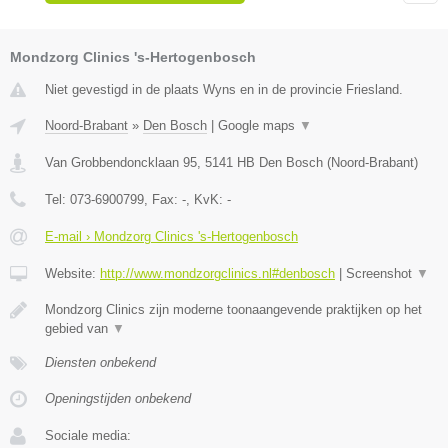
Mondzorg Clinics 's-Hertogenbosch
Niet gevestigd in de plaats Wyns en in de provincie Friesland.
Noord-Brabant
»
Den Bosch
|
Google maps
▼
Van Grobbendoncklaan 95
,
5141 HB
Den Bosch
(
Noord-Brabant
)
Tel:
073-6900799
, Fax:
-
, KvK:
-
E-mail › Mondzorg Clinics 's-Hertogenbosch
Website:
http://www.mondzorgclinics.nl#denbosch
|
Screenshot
▼
Mondzorg Clinics zijn moderne toonaangevende praktijken op het
gebied van
▼
Diensten onbekend
Openingstijden onbekend
Sociale media: