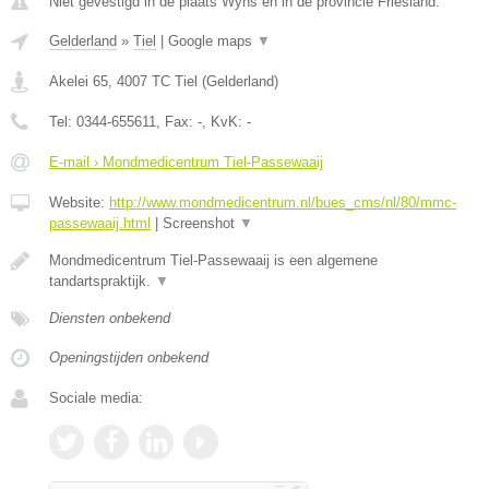
Niet gevestigd in de plaats Wyns en in de provincie Friesland.
Gelderland
»
Tiel
|
Google maps
▼
Akelei 65
,
4007 TC
Tiel
(
Gelderland
)
Tel:
0344-655611
, Fax:
-
, KvK:
-
E-mail › Mondmedicentrum Tiel-Passewaaij
Website:
http://www.mondmedicentrum.nl/bues_cms/nl/80/mmc-
passewaaij.html
|
Screenshot
▼
Mondmedicentrum Tiel-Passewaaij is een algemene
tandartspraktijk.
▼
Diensten onbekend
Openingstijden onbekend
Sociale media: