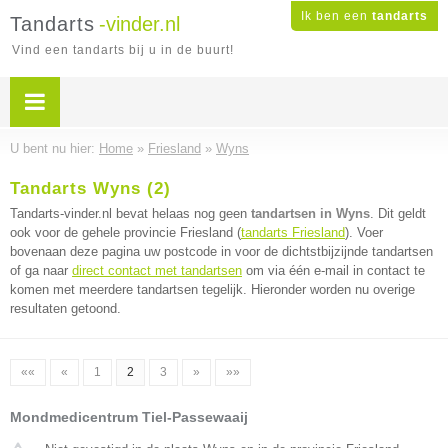
Ik ben een
tandarts
Tandarts
-vinder.nl
Vind een tandarts bij u in de buurt!
U bent nu hier:
Home
»
Friesland
»
Wyns
Tandarts Wyns (2)
Tandarts-vinder.nl bevat helaas nog geen
tandartsen in Wyns
. Dit geldt
ook voor de gehele provincie Friesland (
tandarts Friesland
). Voer
bovenaan deze pagina uw postcode in voor de dichtstbijzijnde tandartsen
of ga naar
direct contact met tandartsen
om via één e-mail in contact te
komen met meerdere tandartsen tegelijk. Hieronder worden nu overige
resultaten getoond.
««
«
1
2
3
»
»»
Mondmedicentrum Tiel-Passewaaij