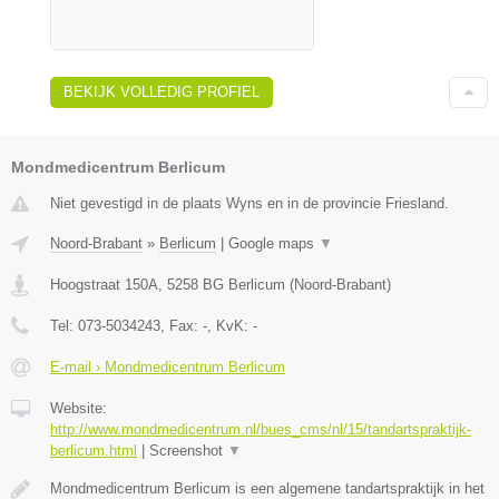
BEKIJK VOLLEDIG PROFIEL
Mondmedicentrum Berlicum
Niet gevestigd in de plaats Wyns en in de provincie Friesland.
Noord-Brabant
»
Berlicum
|
Google maps
▼
Hoogstraat 150A
,
5258 BG
Berlicum
(
Noord-Brabant
)
Tel:
073-5034243
, Fax:
-
, KvK:
-
E-mail › Mondmedicentrum Berlicum
Website:
http://www.mondmedicentrum.nl/bues_cms/nl/15/tandartspraktijk-
berlicum.html
|
Screenshot
▼
Mondmedicentrum Berlicum is een algemene tandartspraktijk in het