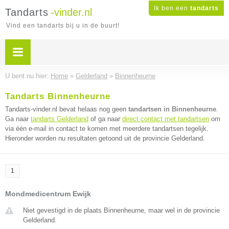
Ik ben een
tandarts
Tandarts
-vinder.nl
Vind een tandarts bij u in de buurt!
U bent nu hier:
Home
»
Gelderland
»
Binnenheurne
Tandarts Binnenheurne
Tandarts-vinder.nl bevat helaas nog geen
tandartsen in Binnenheurne
.
Ga naar
tandarts Gelderland
of ga naar
direct contact met tandartsen
om
via één e-mail in contact te komen met meerdere tandartsen tegelijk.
Hieronder worden nu resultaten getoond uit de provincie Gelderland.
1
Mondmedicentrum Ewijk
Niet gevestigd in de plaats Binnenheurne, maar wel in de provincie
Gelderland.