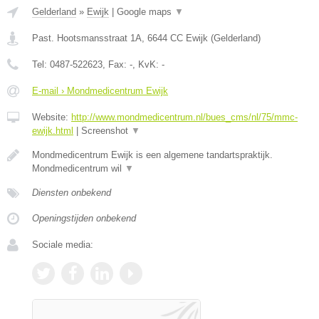
Gelderland
»
Ewijk
|
Google maps
▼
Past. Hootsmansstraat 1A
,
6644 CC
Ewijk
(
Gelderland
)
Tel:
0487-522623
, Fax:
-
, KvK:
-
E-mail › Mondmedicentrum Ewijk
Website:
http://www.mondmedicentrum.nl/bues_cms/nl/75/mmc-
ewijk.html
|
Screenshot
▼
Mondmedicentrum Ewijk is een algemene tandartspraktijk.
Mondmedicentrum wil
▼
Diensten onbekend
Openingstijden onbekend
Sociale media: