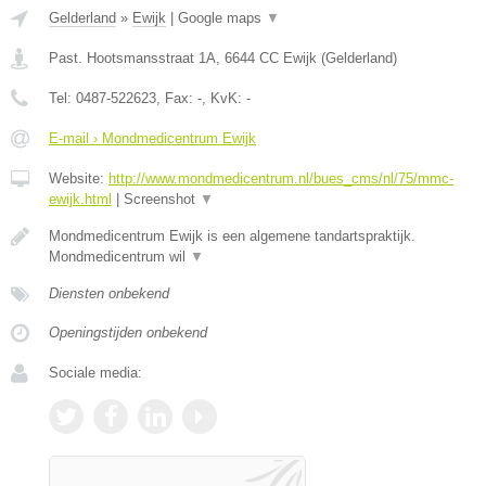
Gelderland
»
Ewijk
|
Google maps
▼
Past. Hootsmansstraat 1A
,
6644 CC
Ewijk
(
Gelderland
)
Tel:
0487-522623
, Fax:
-
, KvK:
-
E-mail › Mondmedicentrum Ewijk
Website:
http://www.mondmedicentrum.nl/bues_cms/nl/75/mmc-
ewijk.html
|
Screenshot
▼
Mondmedicentrum Ewijk is een algemene tandartspraktijk.
Mondmedicentrum wil
▼
Diensten onbekend
Openingstijden onbekend
Sociale media: