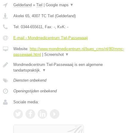
Gelderland
»
Tiel
|
Google maps
▼
Akelei 65
,
4007 TC
Tiel
(
Gelderland
)
Tel:
0344-655611
, Fax:
-
, KvK:
-
E-mail › Mondmedicentrum Tiel-Passewaaij
Website:
http://www.mondmedicentrum.nl/bues_cms/nl/80/mmc-
passewaaij.html
|
Screenshot
▼
Mondmedicentrum Tiel-Passewaaij is een algemene
tandartspraktijk.
▼
Diensten onbekend
Openingstijden onbekend
Sociale media: