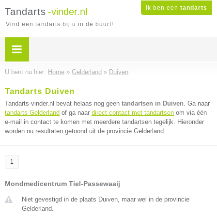
Ik ben een
tandarts
Tandarts
-vinder.nl
Vind een tandarts bij u in de buurt!
U bent nu hier:
Home
»
Gelderland
»
Duiven
Tandarts Duiven
Tandarts-vinder.nl bevat helaas nog geen
tandartsen in Duiven
. Ga naar
tandarts Gelderland
of ga naar
direct contact met tandartsen
om via één
e-mail in contact te komen met meerdere tandartsen tegelijk. Hieronder
worden nu resultaten getoond uit de provincie Gelderland.
1
Mondmedicentrum Tiel-Passewaaij
Niet gevestigd in de plaats Duiven, maar wel in de provincie
Gelderland.