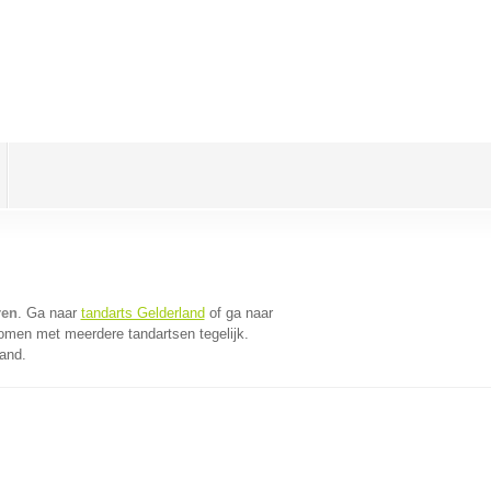
ren
. Ga naar
tandarts Gelderland
of ga naar
omen met meerdere tandartsen tegelijk.
land.