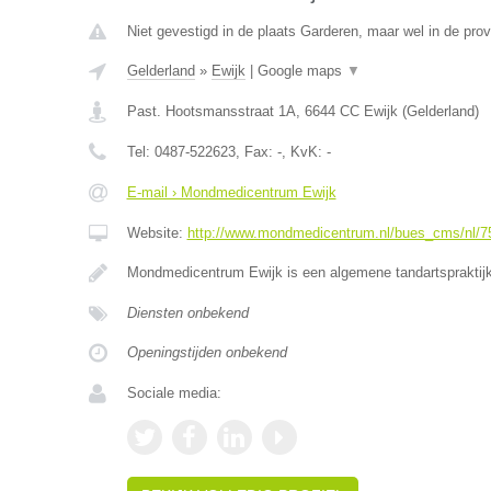
Niet gevestigd in de plaats Garderen, maar wel in de prov
Gelderland
»
Ewijk
|
Google maps
▼
Past. Hootsmansstraat 1A
,
6644 CC
Ewijk
(
Gelderland
)
Tel:
0487-522623
, Fax:
-
, KvK:
-
E-mail › Mondmedicentrum Ewijk
Website:
http://www.mondmedicentrum.nl/bues_cms/nl/7
Mondmedicentrum Ewijk is een algemene tandartsprakti
Diensten onbekend
Openingstijden onbekend
Sociale media: