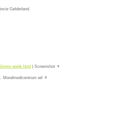
incie Gelderland.
5/mmc-ewijk.html
|
Screenshot
▼
jk. Mondmedicentrum wil
▼