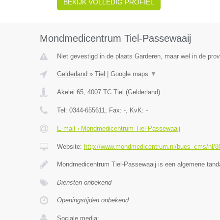
BEKIJK VOLLEDIG PROFIEL
Mondmedicentrum Tiel-Passewaaij
Niet gevestigd in de plaats Garderen, maar wel in de prov
Gelderland
»
Tiel
|
Google maps
▼
Akelei 65
,
4007 TC
Tiel
(
Gelderland
)
Tel:
0344-655611
, Fax:
-
, KvK:
-
E-mail › Mondmedicentrum Tiel-Passewaaij
Website:
http://www.mondmedicentrum.nl/bues_cms/nl/8
Mondmedicentrum Tiel-Passewaaij is een algemene tanda
Diensten onbekend
Openingstijden onbekend
Sociale media: