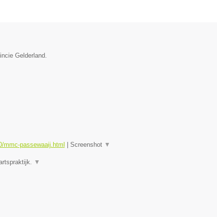
incie Gelderland.
0/mmc-passewaaij.html
|
Screenshot
▼
rtspraktijk.
▼