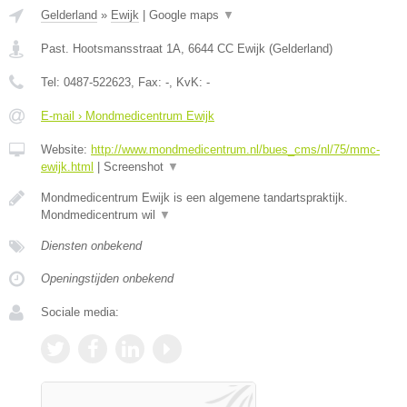
Gelderland
»
Ewijk
|
Google maps
▼
Past. Hootsmansstraat 1A
,
6644 CC
Ewijk
(
Gelderland
)
Tel:
0487-522623
, Fax:
-
, KvK:
-
E-mail › Mondmedicentrum Ewijk
Website:
http://www.mondmedicentrum.nl/bues_cms/nl/75/mmc-
ewijk.html
|
Screenshot
▼
Mondmedicentrum Ewijk is een algemene tandartspraktijk.
Mondmedicentrum wil
▼
Diensten onbekend
Openingstijden onbekend
Sociale media: