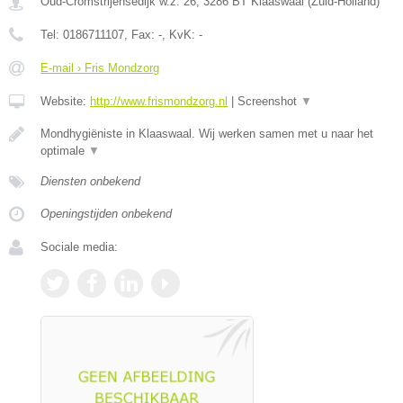
Oud-Cromstrijensedijk w.z. 26
,
3286 BT
Klaaswaal
(
Zuid-Holland
)
Tel:
0186711107
, Fax:
-
, KvK:
-
E-mail › Fris Mondzorg
Website:
http://www.frismondzorg.nl
|
Screenshot
▼
Mondhygiëniste in Klaaswaal. Wij werken samen met u naar het
optimale
▼
Diensten onbekend
Openingstijden onbekend
Sociale media: