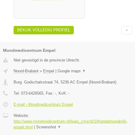
BEKIJK VOLLEDIG PROFIEL
Mondmedicentrum Empel
Niet gevestigd in de provincie Utrecht.
Noord-Brabant
»
Empel
|
Google maps
▼
Burg. Godschalxstraat 74
,
5236 AC
Empel
(
Noord-Brabant
)
Tel:
073-6426565
, Fax:
-
, KvK:
-
E-mail › Mondmedicentrum Empel
Website:
http://www.mondmedicentrum.nl/bues_cms/nl/14/tandartspraktijk-
empel.html
|
Screenshot
▼