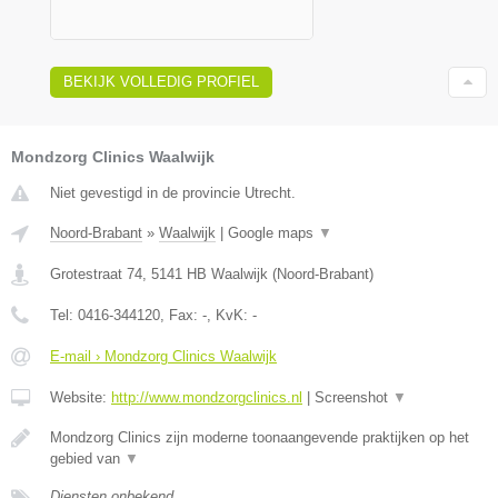
BEKIJK VOLLEDIG PROFIEL
Mondzorg Clinics Waalwijk
Niet gevestigd in de provincie Utrecht.
Noord-Brabant
»
Waalwijk
|
Google maps
▼
Grotestraat 74
,
5141 HB
Waalwijk
(
Noord-Brabant
)
Tel:
0416-344120
, Fax:
-
, KvK:
-
E-mail › Mondzorg Clinics Waalwijk
Website:
http://www.mondzorgclinics.nl
|
Screenshot
▼
Mondzorg Clinics zijn moderne toonaangevende praktijken op het
gebied van
▼
Diensten onbekend