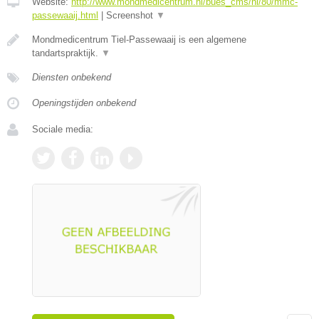
Website:
http://www.mondmedicentrum.nl/bues_cms/nl/80/mmc-
passewaaij.html
|
Screenshot
▼
Mondmedicentrum Tiel-Passewaaij is een algemene
tandartspraktijk.
▼
Diensten onbekend
Openingstijden onbekend
Sociale media: