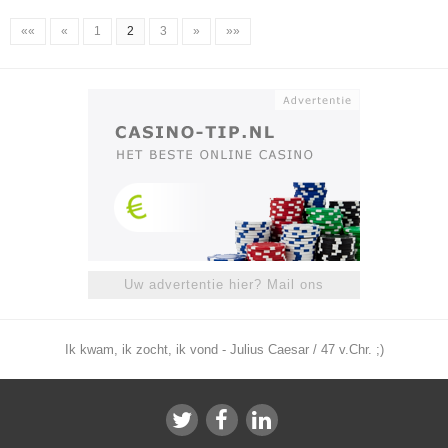
««
«
1
2
3
»
»»
Uw advertentie hier? Mail ons
Ik kwam, ik zocht, ik vond - Julius Caesar / 47 v.Chr. ;)