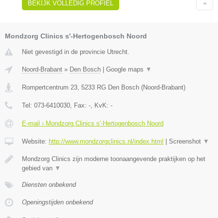
BEKIJK VOLLEDIG PROFIEL
Mondzorg Clinics s'-Hertogenbosch Noord
Niet gevestigd in de provincie Utrecht.
Noord-Brabant
»
Den Bosch
|
Google maps
▼
Rompertcentrum 23
,
5233 RG
Den Bosch
(
Noord-Brabant
)
Tel:
073-6410030
, Fax:
-
, KvK:
-
E-mail › Mondzorg Clinics s'-Hertogenbosch Noord
Website:
http://www.mondzorgclinics.nl/index.html
|
Screenshot
▼
Mondzorg Clinics zijn moderne toonaangevende praktijken op het
gebied van
▼
Diensten onbekend
Openingstijden onbekend