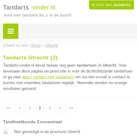
Ik ben een
tandarts
Tandarts
-vinder.nl
Vind een tandarts bij u in de buurt!
U bent nu hier:
Home
»
Utrecht
Tandarts Utrecht (2)
Tandarts-vinder.nl bevat helaas nog geen
tandartsen in Utrecht
. Voer
bovenaan deze pagina uw postcode in voor de dichtstbijzijnde tandartsen
of ga naar
direct contact met tandartsen
om via één e-mail in contact te
komen met meerdere tandartsen tegelijk. Hieronder worden nu overige
resultaten getoond.
««
«
1
2
3
»
»»
Tandheelkunde Zonnestraal
Niet gevestigd in de provincie Utrecht.