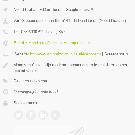
Noord-Brabant
»
Den Bosch
|
Google maps
▼
Van Grobbendoncklaan 95
,
5141 HB
Den Bosch
(
Noord-Brabant
)
Tel:
073-6900799
, Fax:
-
, KvK:
-
E-mail › Mondzorg Clinics 's-Hertogenbosch
Website:
http://www.mondzorgclinics.nl#denbosch
|
Screenshot
▼
Mondzorg Clinics zijn moderne toonaangevende praktijken op het
gebied van
▼
Diensten onbekend
Openingstijden onbekend
Sociale media: