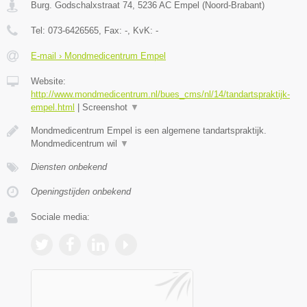
Burg. Godschalxstraat 74
,
5236 AC
Empel
(
Noord-Brabant
)
Tel:
073-6426565
, Fax:
-
, KvK:
-
E-mail › Mondmedicentrum Empel
Website:
http://www.mondmedicentrum.nl/bues_cms/nl/14/tandartspraktijk-
empel.html
|
Screenshot
▼
Mondmedicentrum Empel is een algemene tandartspraktijk.
Mondmedicentrum wil
▼
Diensten onbekend
Openingstijden onbekend
Sociale media: