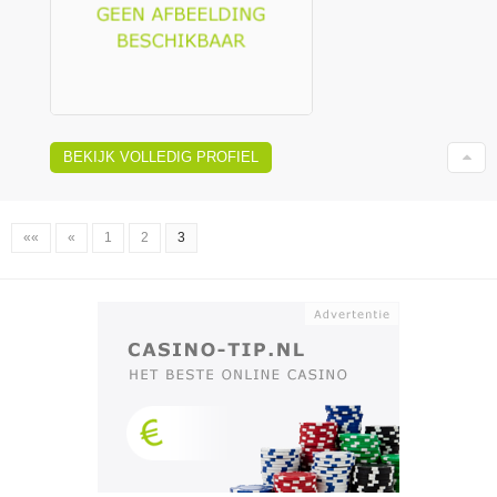
BEKIJK VOLLEDIG PROFIEL
««
«
1
2
3