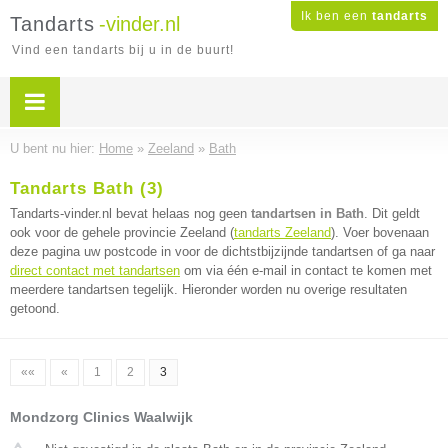
Ik ben een
tandarts
Tandarts
-vinder.nl
Vind een tandarts bij u in de buurt!
U bent nu hier:
Home
»
Zeeland
»
Bath
Tandarts Bath (3)
Tandarts-vinder.nl bevat helaas nog geen
tandartsen in Bath
. Dit geldt
ook voor de gehele provincie Zeeland (
tandarts Zeeland
). Voer bovenaan
deze pagina uw postcode in voor de dichtstbijzijnde tandartsen of ga naar
direct contact met tandartsen
om via één e-mail in contact te komen met
meerdere tandartsen tegelijk. Hieronder worden nu overige resultaten
getoond.
««
«
1
2
3
Mondzorg Clinics Waalwijk