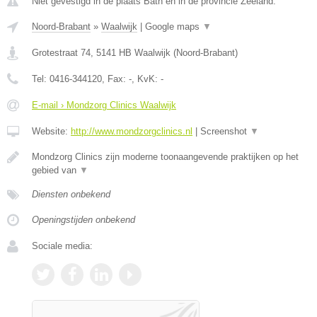
Niet gevestigd in de plaats Bath en in de provincie Zeeland.
Noord-Brabant
»
Waalwijk
|
Google maps
▼
Grotestraat 74
,
5141 HB
Waalwijk
(
Noord-Brabant
)
Tel:
0416-344120
, Fax:
-
, KvK:
-
E-mail › Mondzorg Clinics Waalwijk
Website:
http://www.mondzorgclinics.nl
|
Screenshot
▼
Mondzorg Clinics zijn moderne toonaangevende praktijken op het
gebied van
▼
Diensten onbekend
Openingstijden onbekend
Sociale media: