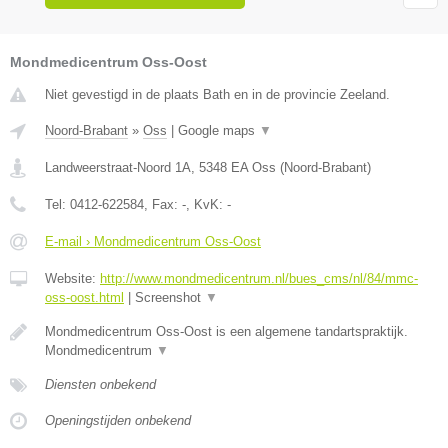
Mondmedicentrum Oss-Oost
Niet gevestigd in de plaats Bath en in de provincie Zeeland.
Noord-Brabant
»
Oss
|
Google maps
▼
Landweerstraat-Noord 1A
,
5348 EA
Oss
(
Noord-Brabant
)
Tel:
0412-622584
, Fax:
-
, KvK:
-
E-mail › Mondmedicentrum Oss-Oost
Website:
http://www.mondmedicentrum.nl/bues_cms/nl/84/mmc-
oss-oost.html
|
Screenshot
▼
Mondmedicentrum Oss-Oost is een algemene tandartspraktijk.
Mondmedicentrum
▼
Diensten onbekend
Openingstijden onbekend