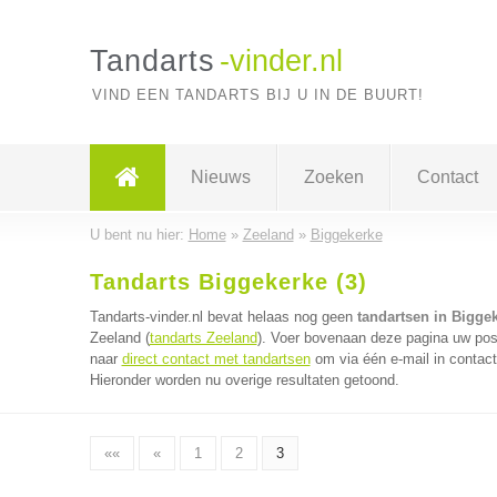
Tandarts
-vinder.nl
VIND EEN TANDARTS BIJ U IN DE BUURT!
Nieuws
Zoeken
Contact
U bent nu hier:
Home
»
Zeeland
»
Biggekerke
Tandarts Biggekerke (3)
Tandarts-vinder.nl bevat helaas nog geen
tandartsen in Bigge
Zeeland (
tandarts Zeeland
). Voer bovenaan deze pagina uw post
naar
direct contact met tandartsen
om via één e-mail in contact
Hieronder worden nu overige resultaten getoond.
««
«
1
2
3