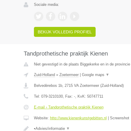
Sociale media:
BEKIJK VOLLEDIG PROFIEL
Tandprothetische praktijk Kienen
Niet gevestigd in de plaats Biggekerke en in de provincie
Zuid-Holland
»
Zoetermeer
|
Google maps
▼
Belvedèrebos 1b
,
2715 VA
Zoetermeer
(
Zuid-Holland
)
Tel:
079-3210100
, Fax:
-
, KvK:
50747711
E-mail › Tandprothetische praktijk Kienen
Website:
http://www.kienenkunstgebitten.nl
|
Screenshot
•Advies/informatie
▼