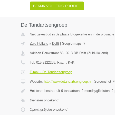
BEKIJK VOLLEDIG PROFIEL
De Tandartsengroep
Niet gevestigd in de plaats Biggekerke en in de provincie
Zuid-Holland
»
Delft
|
Google maps
▼
Adriaan Pauwstraat 86
,
2613 DB
Delft
(
Zuid-Holland
)
Tel:
015-2122268
, Fax:
-
, KvK:
-
E-mail › De Tandartsengroep
Website:
http://www.detandartsengroep.nl
|
Screenshot
Het team bestaat uit 6 tandartsen, 2 mondhygiënisten, 2
Diensten onbekend
Openingstijden onbekend