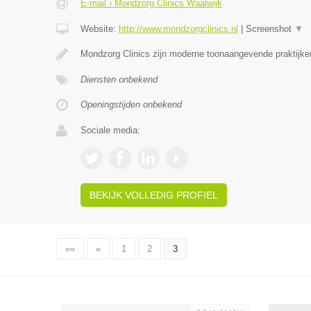
E-mail › Mondzorg Clinics Waalwijk
Website:
http://www.mondzorgclinics.nl
|
Screenshot
▼
Mondzorg Clinics zijn moderne toonaangevende praktijke
Diensten onbekend
Openingstijden onbekend
Sociale media:
BEKIJK VOLLEDIG PROFIEL
««
«
1
2
3