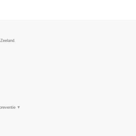
 Zeeland.
▼
 preventie
▼