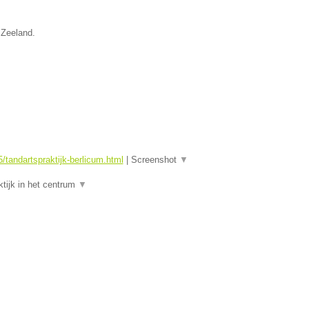
 Zeeland.
tandartspraktijk-berlicum.html
|
Screenshot
▼
tijk in het centrum
▼